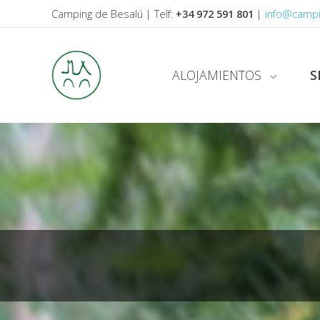
Camping de Besalú | Telf:
+34 972 591 801
|
info@camp
ALOJAMIENTOS
S
CAMPING DE BESALU
Las mejores vacaciones en Besalú