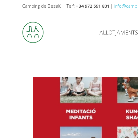
Camping de Besalú | Telf:
+34 972 591 801
|
info@camp
ALLOTJAMENTS
CAMPING DE BESALU
Les millors vacances a Besalú