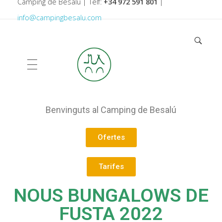
Camping de Besalú | Telf:
+34 972 591 801
|
info@campingbesalu.com
CAMPING DE BESALU
Les millors vacances a Besalú
ALLOTJAMENTS
Benvinguts al Camping de Besalú
Ofertes
Tarifes
SERVEIS
Bungalows
NOUS BUNGALOWS DE
Parcel·les
FUSTA 2022