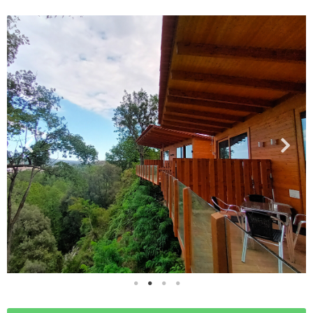
TARIFES
ACTIVITATS
ENTORN
BLOG