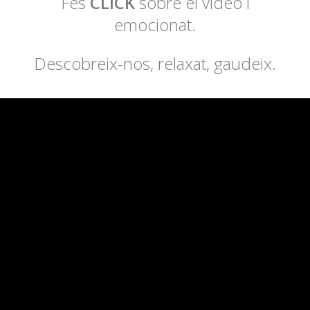
Fes
CLICK
sobre el video i
emocionat.
Descobreix-nos, relaxat, gaudeix.