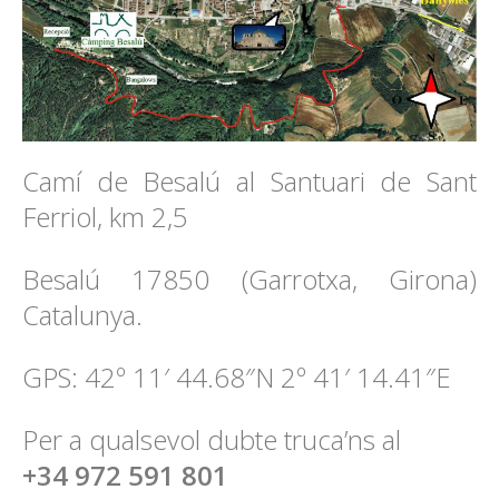
Camí de Besalú al Santuari de Sant
Ferriol, km 2,5
Besalú 17850 (Garrotxa, Girona)
Catalunya.
GPS: 42º 11′ 44.68″N 2º 41′ 14.41″E
Per a qualsevol dubte truca’ns al
+34 972 591 801