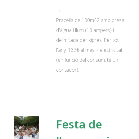
Pracel·la de 100m^2 amb presa
d'aigua i llum (10 ampers) i
delimitada per xipres. Per tot
l'any: 167€ al mes + electricitat
(en funció del consum, té un
contador).
Festa de