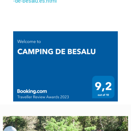
-de-besalu.es.html
Eng