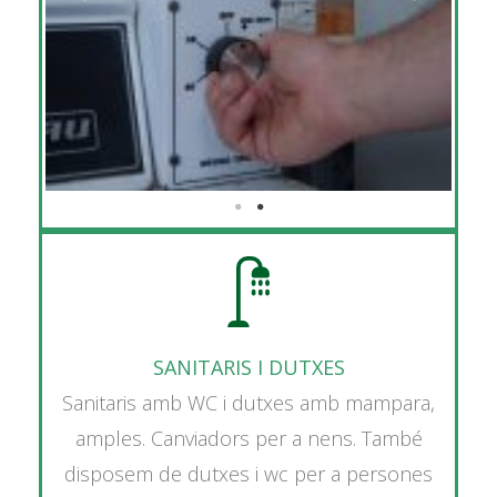
SANITARIS I DUTXES
Sanitaris amb WC i dutxes amb mampara,
amples. Canviadors per a nens. També
disposem de dutxes i wc per a persones