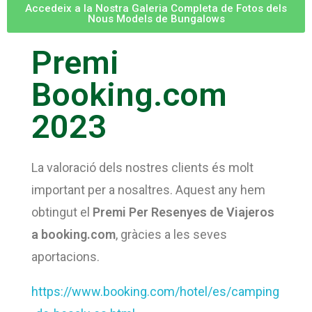
Accedeix a la Nostra Galeria Completa de Fotos dels
Nous Models de Bungalows
Premi
CONTACTE
Booking.com
2023
La valoració dels nostres clients és molt
CAT
important per a nosaltres. Aquest any hem
obtingut el
Premi Per Resenyes de Viajeros
a booking.com
, gràcies a les seves
aportacions.
Esp
https://www.booking.com/hotel/es/camping